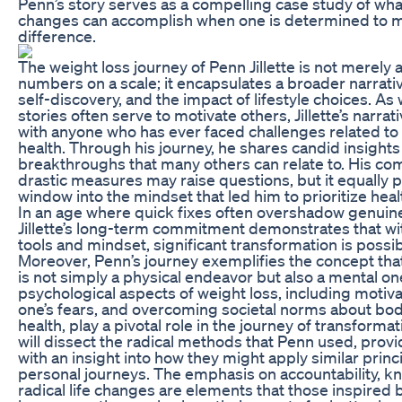
Penn’s story serves as a compelling case study of wha
changes can accomplish when one is determined to 
difference.
The weight loss journey of Penn Jillette is not merely 
numbers on a scale; it encapsulates a broader narrativ
self-discovery, and the impact of lifestyle choices. As
stories often serve to motivate others, Jillette’s narra
with anyone who has ever faced challenges related t
health. Through his journey, he shares candid insight
breakthroughs that many others can relate to. His c
drastic measures may raise questions, but it equally 
window into the mindset that led him to prioritize hea
In an age where quick fixes often overshadow genuin
Jillette’s long-term commitment demonstrates that wit
tools and mindset, significant transformation is possib
Moreover, Penn’s journey exemplifies the concept tha
is not simply a physical endeavor but also a mental on
psychological aspects of weight loss, including motiva
one’s fears, and overcoming societal norms about bo
health, play a pivotal role in the journey of transformati
will dissect the radical methods that Penn used, prov
with an insight into how they might apply similar princi
personal journeys. The emphasis on accountability, k
radical life changes are elements that those inspired by