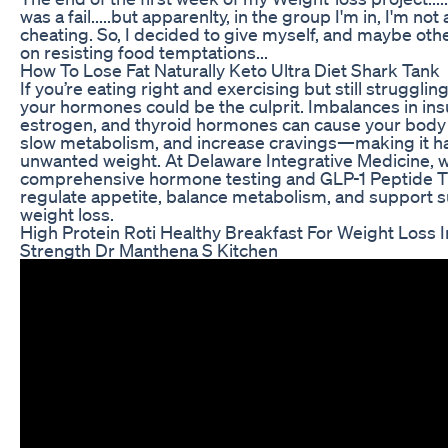
was a fail.....but apparenlty, in the group I'm in, I'm not
cheating. So, I decided to give myself, and maybe oth
on resisting food temptations...
How To Lose Fat Naturally Keto Ultra Diet Shark Tank
If you’re eating right and exercising but still strugglin
your hormones could be the culprit. Imbalances in insul
estrogen, and thyroid hormones can cause your body t
slow metabolism, and increase cravings—making it h
unwanted weight. At Delaware Integrative Medicine, w
comprehensive hormone testing and GLP-1 Peptide T
regulate appetite, balance metabolism, and support s
weight loss.
High Protein Roti Healthy Breakfast For Weight Loss
Strength Dr Manthena S Kitchen