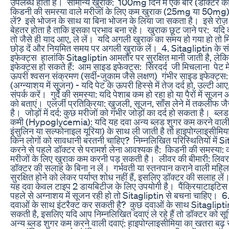
उपलब्ध होती है। ‎ ‎सामान्य खुराक: ‎ ‎100mg दिन में एक बार (डॉक्टर
‎किडनी की समस्या वाले मरीजों के लिए कम खुराक (25mg या 50mg) दी
लें? ‎ ‎इसे भोजन के साथ या बिना भोजन के लिया जा सकता है। ‎ ‎इसे रो
बेहतर होता है ताकि इसका प्रभाव बना रहे। ‎ ‎खुराक छूट जाने पर: ‎ ‎यद
तो जैसे ही याद आए, ले लें। ‎ ‎यदि अगली खुराक का समय हो गया हो तो
छोड़ दें और नियमित समय पर अगली खुराक लें। ‎ ‎4. Sitagliptin के 
इफेक्ट्स ‎ ‎हालांकि Sitagliptin आमतौर पर सुरक्षित मानी जाती है, ल
इफेक्ट्स हो सकते हैं: ‎ ‎आम साइड इफेक्ट्स: ‎ ‎सिरदर्द ‎ ‎जी मिचलाना ‎ ‎पेट में
‎ऊपरी श्वसन संक्रमण (सर्दी-जुकाम जैसे लक्षण) ‎ ‎गंभीर साइड इफेक्ट्स: ‎
(अग्न्याशय में सूजन) - यदि पेट के ऊपरी हिस्से में तेज दर्द हो, उल्टी आए
संपर्क करें। ‎ ‎गुर्दे की समस्या: यदि पेशाब कम हो रहा हो या पैरों में सूज
को बताएं। ‎ ‎एलर्जी प्रतिक्रिया: खुजली, सूजन, साँस लेने में तकलीफ ज
है। ‎ ‎जोड़ों में दर्द: कुछ मरीजों को गंभीर जोड़ों का दर्द हो सकता है। ‎ ‎ब्
कमी (Hypoglycemia): यदि यह दवा अन्य ब्लड शुगर कम करने वाली 
इंसुलिन या सल्फोनाइल यूरिया) के साथ ली जाती है तो हाइपोग्लाइसीमिया 
किन लोगों को सावधानी बरतनी चाहिए? ‎ ‎निम्नलिखित परिस्थितियों में 
करने से पहले डॉक्टर से परामर्श लेना आवश्यक है: ‎ ‎किडनी की समस्या
मरीजों के लिए खुराक कम करनी पड़ सकती है। ‎ ‎लीवर की बीमारी: लिवर
डॉक्टर की सलाह के बिना न लें। ‎ ‎गर्भवती या स्तनपान कराने वाली महिल
सुरक्षित होने को लेकर पर्याप्त शोध नहीं हैं, इसलिए डॉक्टर की सलाह लें
यह दवा केवल टाइप 2 डायबिटीज के लिए उपयोगी है। ‎ ‎पैंक्रियाटाइटिस
पहले से अग्नाशय में सूजन रही हो तो Sitagliptin से बचना चाहिए। ‎ ‎
दवाओं के साथ इंटरैक्ट कर सकती है? ‎ ‎कुछ दवाओं के साथ Sitagliptin
सकती है, इसलिए यदि आप निम्नलिखित दवाएं ले रहे हैं तो डॉक्टर को सूचित
अन्य ब्लड शुगर कम करने वाली दवाएं: हाइपोग्लाइसीमिया का खतरा बढ़ 