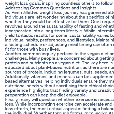
weight loss goals, inspiring countless others to follow 
Addressing Common Questions and Insights
As Penn Jillette’s weight loss journey has garnered at
individuals are left wondering about the specifics of
whether they would be effective for them. One freque
revolves around the sustainability of fasting and wheth
incorporated into a long-term lifestyle. While intermit
yield fantastic results for some, sustainability varies 
individual habits, preferences, and lifestyles. Maintainin
a fasting schedule or adjusting meal timing can often 
fit for those with busy lives.
Another common inquiry pertains to the vegan diet an
challenges. Many people are concerned about gettin
protein and nutrients on a vegan diet. The key here i
educated about plant-based nutrition, as there are n
sources of protein, including legumes, nuts, seeds, a
Additionally, vitamins and minerals can be supplement
based alternatives, helping individuals ensure they me
nutritional needs without sacrificing their ethical choices
experience highlights that finding variety and creativi
preparation can keep the diet enjoyable.
Finally, many will question whether exercise is necess
loss. While incorporating exercise can accelerate an
loss efforts, the most critical aspect is finding a balan
the individual. Whether through formal gym workouts