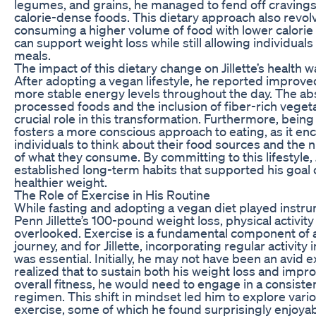
legumes, and grains, he managed to fend off cravings 
calorie-dense foods. This dietary approach also revo
consuming a higher volume of food with lower calorie 
can support weight loss while still allowing individuals 
meals.
The impact of this dietary change on Jillette’s health wa
After adopting a vegan lifestyle, he reported improve
more stable energy levels throughout the day. The ab
processed foods and the inclusion of fiber-rich veget
crucial role in this transformation. Furthermore, bein
fosters a more conscious approach to eating, as it e
individuals to think about their food sources and the n
of what they consume. By committing to this lifestyle, J
established long-term habits that supported his goal 
healthier weight.
The Role of Exercise in His Routine
While fasting and adopting a vegan diet played instru
Penn Jillette’s 100-pound weight loss, physical activit
overlooked. Exercise is a fundamental component of 
journey, and for Jillette, incorporating regular activity 
was essential. Initially, he may not have been an avid e
realized that to sustain both his weight loss and imp
overall fitness, he would need to engage in a consist
regimen. This shift in mindset led him to explore vari
exercise, some of which he found surprisingly enjoyab