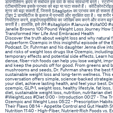
‎डायगॉक्सिन: हृदय से संबंधित इस दवा के साथ सावधानी बरतें। ‎ ‎स्ट्रॉन्
एंटीबायोटिक्स इसके प्रभाव को बढ़ा या घटा सकते हैं। ‎ ‎कोर्टिकोस्टेरॉइड
शुगर को बढ़ा सकती हैं, जिससे Sitagliptin का प्रभाव कम हो सकता है।
टाइप 2 डायबिटीज के इलाज में प्रभावी और सुरक्षित दवा है। यह शरीर म
नियंत्रित करने, हाइपोग्लाइसीमिया का जोखिम कम करने और वजन बढ़ने 
करती है। हालांकि, इसे लेने #sitagliptin #Januvia #zita100 
Janelle Browns 100 Pound Weight Loss Journey How 
Transformed Her Life And Embraced Health
Discover the truth about weight loss and why natural
outperform Ozempic in this insightful episode of the E
Podcast. Dr. Fuhrman and his daughter Jenna dive into
and risks of weight loss drugs like Ozempic, including
temporary effects and potential side effects. Learn ho
dense, fiber-rich foods can help you lose weight, impr
and keep the pounds off for good. From greens and 
mushrooms and seeds, Dr. Fuhrman shares the best f
sustainable weight loss and long-term wellness. This
conversation offers simple, science-backed strategie
your diet, achieve lasting health, and feel your best. D
ozempic, GLP-1, weight loss, healthy lifestyle, fat loss,
diet, sustainable weight loss, nutrition, nutritarian di
#WeightLoss #Diet 0:00 - Introduction 00:27 - The T
Ozempic and Weight Loss 05:22 - Prescription Habits
Their Flaws 08:14 - Appetite Control and Gut Health St
Nutrition 11:40 - High-Fiber, Nutrient-Rich Foods vs. 