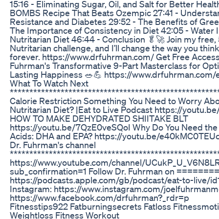
15:16 - Eliminating Sugar, Oil, and Salt for Better Healt
BOMBS Recipe That Beats Ozempic 27:41 - Understan
Resistance and Diabetes 29:52 - The Benefits of Gree
The Importance of Consistency in Diet 42:05 - Water 
Nutritarian Diet 46:44 - Conclusion 🥬🚀 Join my free,
Nutritarian challenge, and I’ll change the way you thin
forever. https://www.drfuhrman.com/ Get Free Access 
Fuhrman's Transformative 9-Part Masterclass for Opt
Lasting Happiness 🥗💪 https://www.drfuhrman.com/e
What To Watch Next
******************************************************
Calorie Restriction Something You Need to Worry Abou
Nutritarian Diet? |Eat to Live Podcast https://youtu.b
HOW TO MAKE DEHYDRATED SHIITAKE BLT
https://youtu.be/7QzE0veSQoI Why Do You Need the
Acids: DHA and EPA? https://youtu.be/e40kMC0TEUc
Dr. Fuhrman's channel
*****************************************************
https://www.youtube.com/channel/UCukP_U_V6N8
sub_confirmation=1 Follow Dr. Fuhrman on ========
https://podcasts.apple.com/gb/podcast/eat-to-live/
Instagram: https://www.instagram.com/joelfuhrmanm
https://www.facebook.com/drfuhrman?_rdr=p
Fitnesstips922 Fatburningsecrets Fatloss Fitnessmoti
Weightloss Fitness Workout