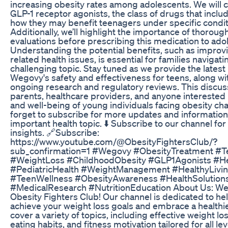
increasing obesity rates among adolescents. We will c
GLP-1 receptor agonists, the class of drugs that incl
how they may benefit teenagers under specific condit
Additionally, we’ll highlight the importance of thoroug
evaluations before prescribing this medication to ado
Understanding the potential benefits, such as improv
related health issues, is essential for families navigati
challenging topic. Stay tuned as we provide the latest
Wegovy's safety and effectiveness for teens, along wit
ongoing research and regulatory reviews. This discussi
parents, healthcare providers, and anyone interested 
and well-being of young individuals facing obesity cha
forget to subscribe for more updates and information
important health topic. ⬇️ Subscribe to our channel fo
insights. 🔗Subscribe:
https://www.youtube.com/@ObesityFightersClub/?
sub_confirmation=1 #Wegovy #ObesityTreatment #T
#WeightLoss #ChildhoodObesity #GLP1Agonists #H
#PediatricHealth #WeightManagement #HealthyLivi
#TeenWellness #ObesityAwareness #HealthSolution
#MedicalResearch #NutritionEducation About Us: W
Obesity Fighters Club! Our channel is dedicated to he
achieve your weight loss goals and embrace a healthie
cover a variety of topics, including effective weight los
eating habits, and fitness motivation tailored for all l