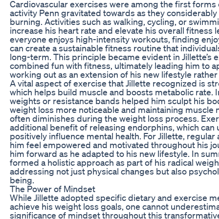
Cardiovascular exercises were among the first forms 
activity Penn gravitated towards as they considerably
burning. Activities such as walking, cycling, or swim
increase his heart rate and elevate his overall fitness l
everyone enjoys high-intensity workouts, finding enjoy
can create a sustainable fitness routine that individua
long-term. This principle became evident in Jillette’s
combined fun with fitness, ultimately leading him to a
working out as an extension of his new lifestyle rather
A vital aspect of exercise that Jillette recognized is st
which helps build muscle and boosts metabolic rate. 
weights or resistance bands helped him sculpt his bo
weight loss more noticeable and maintaining muscle 
often diminishes during the weight loss process. Exer
additional benefit of releasing endorphins, which can
positively influence mental health. For Jillette, regular
him feel empowered and motivated throughout his jou
him forward as he adapted to his new lifestyle. In su
formed a holistic approach as part of his radical weigh
addressing not just physical changes but also psychol
being.
The Power of Mindset
While Jillette adopted specific dietary and exercise 
achieve his weight loss goals, one cannot underestim
significance of mindset throughout this transformativ