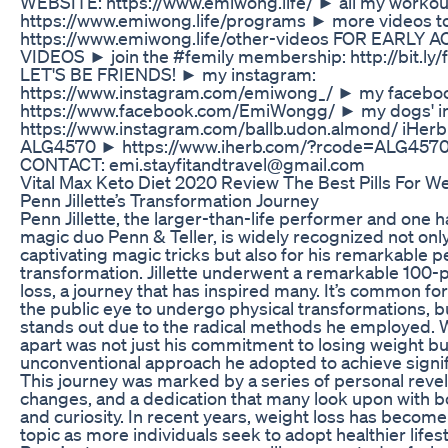
WEBSITE: https://www.emiwong.life/ ► all my worko
https://www.emiwong.life/programs ► more videos to
https://www.emiwong.life/other-videos FOR EARLY 
VIDEOS ► join the #femily membership: http://bit.l
LET'S BE FRIENDS! ► my instagram:
https://www.instagram.com/emiwong_/ ► my facebo
https://www.facebook.com/EmiWongg/ ► my dogs' i
https://www.instagram.com/ballb.udon.almond/ iHerb
ALG4570 ► https://www.iherb.com/?rcode=ALG45
CONTACT: emi.stayfitandtravel@gmail.com
Vital Max Keto Diet 2020 Review The Best Pills For W
Penn Jillette’s Transformation Journey
Penn Jillette, the larger-than-life performer and one h
magic duo Penn & Teller, is widely recognized not only
captivating magic tricks but also for his remarkable p
transformation. Jillette underwent a remarkable 100
loss, a journey that has inspired many. It’s common for 
the public eye to undergo physical transformations, but
stands out due to the radical methods he employed. 
apart was not just his commitment to losing weight bu
unconventional approach he adopted to achieve signifi
This journey was marked by a series of personal revel
changes, and a dedication that many look upon with b
and curiosity. In recent years, weight loss has become
topic as more individuals seek to adopt healthier lifes