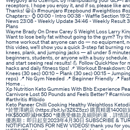
Weygovy and Ozempic by manipulating your GLP-1 a
receptors. I hope you enjoy it, and if so, please like a
Thanks! 😀👍 #mounjaro #zepbound #weightloss #o
Chapters:- ⌚ 00:00 - Intro 00:38 - Waffle Section 19
News 23:08 - Weekly Update 34:46 - Weekly Result 3
Plans
Wayne Brady On Drew Carey S Weight Loss Larry Kin
Want to lose belly fat without going to the gym? Try t
home workout that anyone can do — no equipment, no
this video, we’ll show you a quick 3-step fat burning ro
knees, plank, and jumping jacks — all under 5 minutes
beginners, students, or anyone with a busy schedule. D
and start seeing real results! 💪 Follow QuickHow for m
hacks and daily fitness tips! 📌 Workout Breakdown: 
Knees (30 sec) 00:10 – Plank (30 sec) 00:15 – Jumpin
reps) 📍 No Gym Needed 📍 Beginner Friendly 📍 Fast
Home . .
Xp Nutrition Keto Gummies With Bhb Experience Pea
Carnivore Lost 50 Pounds and Feels Better? #carnivo
#arthritis #libido
Keto Paneer Chilli Cooking Healthy Weightloss Ketodi
*於豐澤網店 (https://bit.ly/3Z6Z5zz) 購買精選14
HK$500即減HK$50 *優惠受條款及細則約束，詳情
優惠期︰即日起至2023年4月30日 SUBSCRIBE & TUR
NOTIFICATIONS FOR NEW VIDEOS! thank you for your