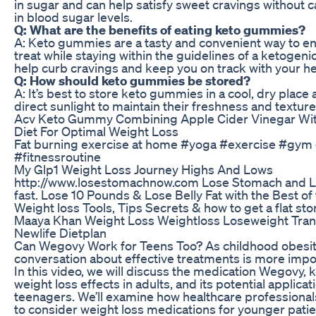
in sugar and can help satisfy sweet cravings without 
in blood sugar levels.
Q: What are the benefits of eating keto gummies?
A: Keto gummies are a tasty and convenient way to en
treat while staying within the guidelines of a ketogeni
help curb cravings and keep you on track with your he
Q: How should keto gummies be stored?
A: It’s best to store keto gummies in a cool, dry place
direct sunlight to maintain their freshness and texture
Acv Keto Gummy Combining Apple Cider Vinegar Wit
Diet For Optimal Weight Loss
Fat burning exercise at home #yoga #exercise #gym 
#fitnessroutine
My Glp1 Weight Loss Journey Highs And Lows
http://www.losestomachnow.com Lose Stomach and 
fast. Lose 10 Pounds & Lose Belly Fat with the Best of
Weight loss Tools, Tips Secrets & how to get a flat st
Maaya Khan Weight Loss Weightloss Loseweight Tran
Newlife Dietplan
Can Wegovy Work for Teens Too? As childhood obesity 
conversation about effective treatments is more impor
In this video, we will discuss the medication Wegovy, k
weight loss effects in adults, and its potential applicat
teenagers. We’ll examine how healthcare professional
to consider weight loss medications for younger patien