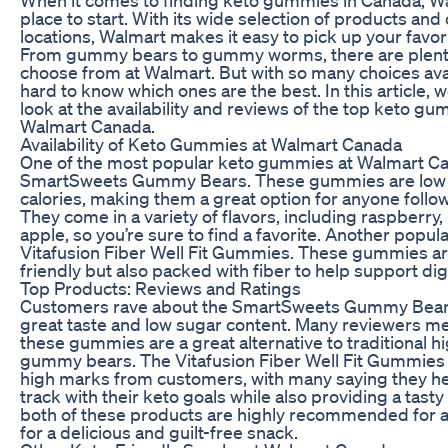
When it comes to finding keto gummies in Canada, Wa
place to start. With its wide selection of products and
locations, Walmart makes it easy to pick up your favor
From gummy bears to gummy worms, there are plenty
choose from at Walmart. But with so many choices avai
hard to know which ones are the best. In this article, we
look at the availability and reviews of the top keto gu
Walmart Canada.
Availability of Keto Gummies at Walmart Canada
One of the most popular keto gummies at Walmart Ca
SmartSweets Gummy Bears. These gummies are low 
calories, making them a great option for anyone follow
They come in a variety of flavors, including raspberry
apple, so you’re sure to find a favorite. Another popula
Vitafusion Fiber Well Fit Gummies. These gummies ar
friendly but also packed with fiber to help support dig
Top Products: Reviews and Ratings
Customers rave about the SmartSweets Gummy Bears,
great taste and low sugar content. Many reviewers me
these gummies are a great alternative to traditional h
gummy bears. The Vitafusion Fiber Well Fit Gummies 
high marks from customers, with many saying they he
track with their keto goals while also providing a tasty 
both of these products are highly recommended for 
for a delicious and guilt-free snack.