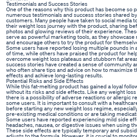
Testimonials and Success Stories
One of the reasons why this product has become so po
numerous testimonials and success stories shared by 
customers. Many people have taken to social media 
their weight loss journey with the product, sharing be
photos and glowing reviews of their experience. Thes
serve as powerful marketing tools, as they showcase re
and encourage others to try the product for themselv
Some users have reported losing multiple pounds in 
of time, while others have praised the product for he
overcome weight loss plateaus and stubborn fat area
success stories have created a sense of community 
who often share tips and advice on how to maximize t
effects and achieve long-lasting results.
Potential Risks and Side Effects
While this fat-melting product has gained a loyal followi
without its risks and side effects. Like any weight lo
there is a possibility of adverse reactions or allergic 
some users. It is important to consult with a healthcar
before starting any new weight loss regime, especially
pre-existing medical conditions or are taking medicat
Some users have reported experiencing mild side eff
headaches, nausea, or digestive issues when using th
These side effects are typically temporary and subsi
adjusts to the formula. However, it is crucial to monito