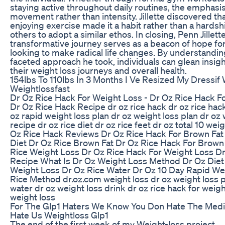
staying active throughout daily routines, the emphasi
movement rather than intensity. Jillette discovered th
enjoying exercise made it a habit rather than a hards
others to adopt a similar ethos. In closing, Penn Jillette
transformative journey serves as a beacon of hope fo
looking to make radical life changes. By understandin
faceted approach he took, individuals can glean insigh
their weight loss journeys and overall health.
154lbs To 110lbs In 3 Months I Ve Resized My Dressif
Weightlossfast
Dr Oz Rice Hack For Weight Loss - Dr Oz Rice Hack Fo
Dr Oz Rice Hack Recipe dr oz rice hack dr oz rice hac
oz rapid weight loss plan dr oz weight loss plan dr oz 
recipe dr oz rice diet dr oz rice feet dr oz total 10 wei
Oz Rice Hack Reviews Dr Oz Rice Hack For Brown Fat
Diet Dr Oz Rice Brown Fat Dr Oz Rice Hack For Brown
Rice Weight Loss Dr Oz Rice Hack For Weight Loss D
Recipe What Is Dr Oz Weight Loss Method Dr Oz Die
Weight Loss Dr Oz Rice Water Dr Oz 10 Day Rapid We
Rice Method dr.oz.com weight loss dr oz weight loss pil
water dr oz weight loss drink dr oz rice hack for weigh
weight loss
For The Glp1 Haters We Know You Don Hate The Medi
Hate Us Weightloss Glp1
The end of the first week of my Weight-loss project.....