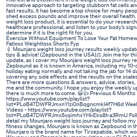
innovative approach to targeting stubborn fat cells 
fast results, it has become a top choice for many peop
shed excess pounds and improve their overall health.
weight loss product, it is essential to do your research
healthcare professional, and listen to your body’s sign
determine if it is the right fit for you.
Exercise Without Equipment To Lose Your Fat Homew
Fatloss Weightloss Shorts Fyp
💉 Mounjaro weight loss journey results weekly updat
tips & advice! (Zepbound in the USA)⚖️ Join me for th
update, as I cover my Mounjaro weight loss journey re
Zepbound as it is known in America, including my 10-d
holiday eating normally and not taking the jab for 14 day
covering any side effects and the results on the scale
There are more questions & answers, advice, stories
me and the community. I hope you enjoy the weekly u
there is much more to come. 😀👍 Previous 6 Months 
https://www.youtube.com/playlist?
list=PLoB47DWFRJmxnYlzi0nBqgncmkl4f7H6d Week
Videos - https://www.youtube.com/playlist?
list=PLoB47DWFRJmx5xqimhxYHkEko8t-a3RmU Follo
detail my Mounjaro weight loss journey and follow m
fitness changes, Mounjaro is known as Zepbound in t
Mounjaro is the brand name for Tirzepatide, which wor