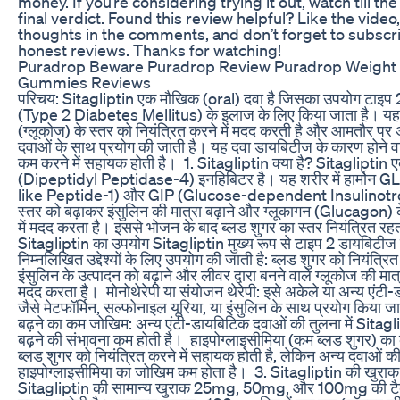
money. If you’re considering trying it out, watch till th
final verdict. Found this review helpful? Like the video
thoughts in the comments, and don’t forget to subscr
honest reviews. Thanks for watching!
Puradrop Beware Puradrop Review Puradrop Weight
Gummies Reviews
‎परिचय: ‎Sitagliptin एक मौखिक (oral) दवा है जिसका उपयोग टाइप
(Type 2 Diabetes Mellitus) के इलाज के लिए किया जाता है। यह दव
(ग्लूकोज) के स्तर को नियंत्रित करने में मदद करती है और आमतौर पर
दवाओं के साथ प्रयोग की जाती है। यह दवा डायबिटीज के कारण होने
कम करने में सहायक होती है। ‎ ‎1. Sitagliptin क्या है? ‎Sitaglipt
(Dipeptidyl Peptidase-4) इनहिबिटर है। यह शरीर में हार्मोन 
like Peptide-1) और GIP (Glucose-dependent Insulinotro
स्तर को बढ़ाकर इंसुलिन की मात्रा बढ़ाने और ग्लूकागन (Glucagon) 
में मदद करता है। इससे भोजन के बाद ब्लड शुगर का स्तर नियंत्रित रहता 
Sitagliptin का उपयोग ‎Sitagliptin मुख्य रूप से टाइप 2 डायबिटीज 
निम्नलिखित उद्देश्यों के लिए उपयोग की जाती है: ‎ब्लड शुगर को नियंत्रि
इंसुलिन के उत्पादन को बढ़ाने और लीवर द्वारा बनने वाले ग्लूकोज की मात
मदद करता है। ‎ ‎मोनोथेरेपी या संयोजन थेरेपी: इसे अकेले या अन्य एंट
जैसे मेटफॉर्मिन, सल्फोनाइल यूरिया, या इंसुलिन के साथ प्रयोग किया 
बढ़ने का कम जोखिम: अन्य एंटी-डायबिटिक दवाओं की तुलना में Sitag
बढ़ने की संभावना कम होती है। ‎ ‎हाइपोग्लाइसीमिया (कम ब्लड शुगर) 
ब्लड शुगर को नियंत्रित करने में सहायक होती है, लेकिन अन्य दवाओं की 
हाइपोग्लाइसीमिया का जोखिम कम होता है। ‎ ‎3. Sitagliptin की खुर
‎Sitagliptin की सामान्य खुराक 25mg, 50mg, और 100mg की टैबले