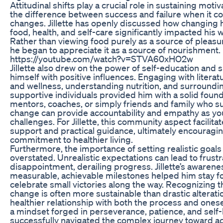
Attitudinal shifts play a crucial role in sustaining moti
the difference between success and failure when it co
changes. Jillette has openly discussed how changing
food, health, and self-care significantly impacted his w
Rather than viewing food purely as a source of pleasu
he began to appreciate it as a source of nourishment.
https://youtube.com/watch?v=STVA60xHO2w
Jillette also drew on the power of self-education and
himself with positive influences. Engaging with literat
and wellness, understanding nutrition, and surroundin
supportive individuals provided him with a solid foun
mentors, coaches, or simply friends and family who s
change can provide accountability and empathy as yo
challenges. For Jillette, this community aspect facilit
support and practical guidance, ultimately encouragin
commitment to healthier living.
Furthermore, the importance of setting realistic goal
overstated. Unrealistic expectations can lead to frust
disappointment, derailing progress. Jillette’s awarene
measurable, achievable milestones helped him stay 
celebrate small victories along the way. Recognizing t
change is often more sustainable than drastic alterati
healthier relationship with both the process and onese
a mindset forged in perseverance, patience, and self-lo
successfully navigated the complex journey toward ac