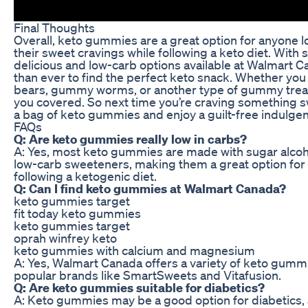
Final Thoughts
Overall, keto gummies are a great option for anyone lo
their sweet cravings while following a keto diet. With
delicious and low-carb options available at Walmart Can
than ever to find the perfect keto snack. Whether y
bears, gummy worms, or another type of gummy trea
you covered. So next time you’re craving something s
a bag of keto gummies and enjoy a guilt-free indulge
FAQs
Q: Are keto gummies really low in carbs?
A: Yes, most keto gummies are made with sugar alcoh
low-carb sweeteners, making them a great option for
following a ketogenic diet.
Q: Can I find keto gummies at Walmart Canada?
keto gummies target
fit today keto gummies
keto gummies target
oprah winfrey keto
keto gummies with calcium and magnesium
A: Yes, Walmart Canada offers a variety of keto gummi
popular brands like SmartSweets and Vitafusion.
Q: Are keto gummies suitable for diabetics?
A: Keto gummies may be a good option for diabetics, 