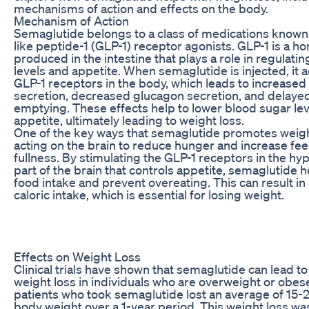
mechanisms of action and effects on the body.
Mechanism of Action
Semaglutide belongs to a class of medications known
like peptide-1 (GLP-1) receptor agonists. GLP-1 is a 
produced in the intestine that plays a role in regulati
levels and appetite. When semaglutide is injected, it a
GLP-1 receptors in the body, which leads to increased 
secretion, decreased glucagon secretion, and delayed
emptying. These effects help to lower blood sugar le
appetite, ultimately leading to weight loss.
One of the key ways that semaglutide promotes weight
acting on the brain to reduce hunger and increase fee
fullness. By stimulating the GLP-1 receptors in the hy
part of the brain that controls appetite, semaglutide h
food intake and prevent overeating. This can result i
caloric intake, which is essential for losing weight.
Effects on Weight Loss
Clinical trials have shown that semaglutide can lead to 
weight loss in individuals who are overweight or obese
patients who took semaglutide lost an average of 15-2
body weight over a 1-year period. This weight loss wa