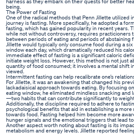
harness as they embark on their quests for better hea
being.
The Power of Fasting
One of the radical methods that Penn Jillette utilized i
journey is fasting. More specifically, he adopted a for
fasting, which has gained popularity in recent years. 
while not without controversy, requires practicioners t
between periods of eating and periods of abstaining 
Jillette would typically only consume food during a six
window each day, which dramatically reduced his calor
immediate effect of fasting is a significant caloric defi
initiate weight loss. However, this method is not just 
quantity of food consumed; it involves a mental shift i
viewed.
Intermittent fasting can help recalibrate one’s relation
For Jillette, it was an awakening that changed his prev
lackadaisical approach towards eating. By focusing on
eating window, he eliminated mindless snacking and l
—two habits that can contribute significantly to weight
Additionally, the discipline required to adhere to fasti
psychological benefits that aid in establishing a more 
towards food. Fasting helped him become more aware
hunger signals and the emotional triggers that lead to
Another aspect worth noting about fasting is its impa
metabolism and energy levels. Jillette reported feeli